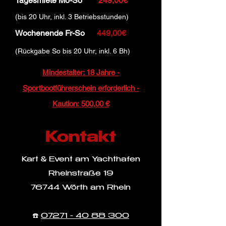
Tagesmiete Mo-So
249,00€
(bis 20 Uhr, inkl. 3 Betriebsstunden)
Wochenende Fr-So
449,00€
(Rückgabe So bis 20 Uhr, inkl. 6 Bh)
Mindestalter: 18
Jahre -
Sportbootführerschein erforderlich -
Kaution:
500,00 €
Kontakt
Kart & Event am Yachthafen
Rheinstraße 19
76744 Wörth am Rhein
☎️
07271 - 40 88 300